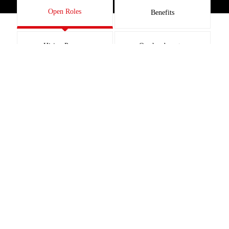
Open Roles
Benefits
Hiring Process
Our headquarter
Art
...
SHOWING CURRENT OFFERS AND JOBS
AVAILABLE IN:
Wroclaw