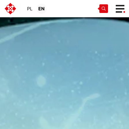
PL
EN