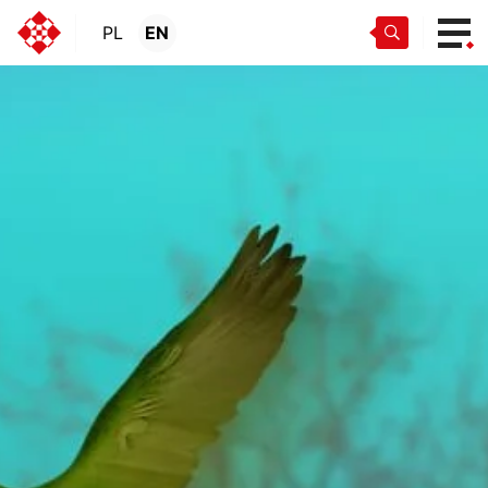
PL
EN