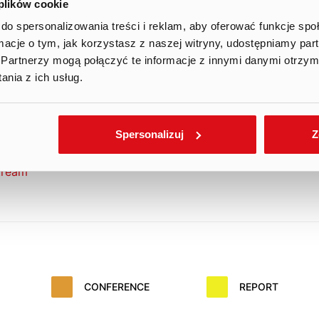
 plików cookie
do spersonalizowania treści i reklam, aby oferować funkcje sp
d quarterly report for Q3 2025
ormacje o tym, jak korzystasz z naszej witryny, udostępniamy p
Partnerzy mogą połączyć te informacje z innymi danymi otrzym
nia z ich usług.
Spersonalizuj
Z
deo conference
stream
CONFERENCE
REPORT