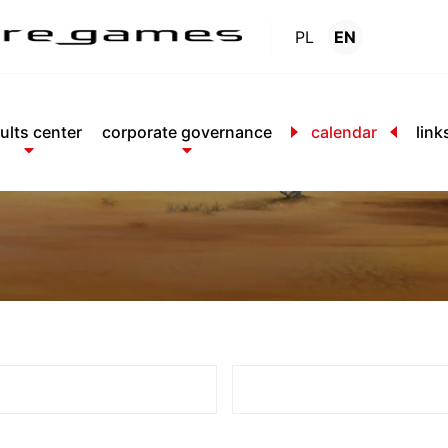
PL
EN
Calendar
.
ults center
corporate governance
calendar
link