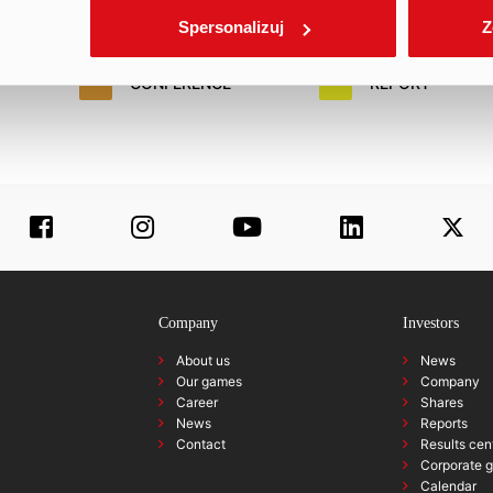
29.
30.
31
Spersonalizuj
Z
CONFERENCE
REPORT
Company
Investors
About us
News
Our games
Company
Career
Shares
News
Reports
Contact
Results cen
Corporate 
Calendar