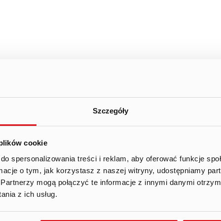
JULY
ed
Thu
Fri
Szczegóły
01.
02.
03
 plików cookie
08.
09.
10
do spersonalizowania treści i reklam, aby oferować funkcje sp
ormacje o tym, jak korzystasz z naszej witryny, udostępniamy p
15.
16.
17
Partnerzy mogą połączyć te informacje z innymi danymi otrzym
nia z ich usług.
22.
23.
24