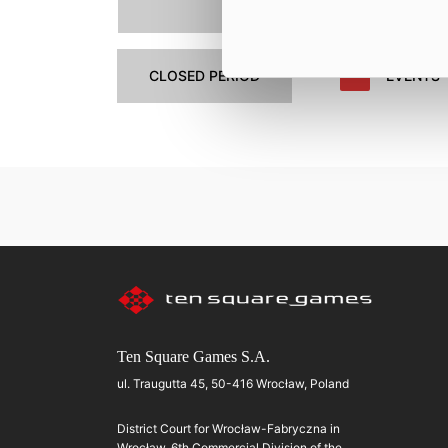
27.
28.
CLOSED PERIOD
EVENTS
Ten Square Games S.A.
ul. Traugutta 45, 50-416 Wrocław, Poland
District Court for Wrocław-Fabryczna in
Wrocław, 6th Commercial Division of the