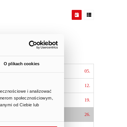
Sat
Sun
O plikach cookies
.
04.
05.
.
11.
12.
ołecznościowe i analizować
artnerom społecznościowym,
.
18.
19.
anymi od Ciebie lub
.
25.
26.