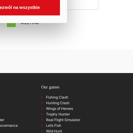
.
ezwól na wszystkie
MEETING
Our games
Fishing Clash
Hunting Clash
Wings of Heroes
Trophy Hunter
ter
Real Flight Simulator
governance
Let’s Fish
Wild Hunt