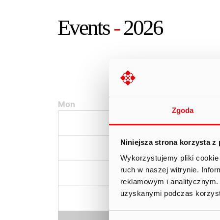
Events
-
2026
Mon
Tue
W
Zgoda
Niniejsza strona korzysta z
06.
07.
Wykorzystujemy pliki cookie 
ruch w naszej witrynie. Inf
13.
14.
reklamowym i analitycznym. 
uzyskanymi podczas korzysta
20.
21.