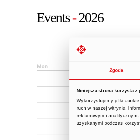
Events
-
2026
Mon
Tue
W
Zgoda
Niniejsza strona korzysta z
06.
07.
Wykorzystujemy pliki cookie 
ruch w naszej witrynie. Inf
13.
14.
reklamowym i analitycznym. 
uzyskanymi podczas korzysta
20.
21.