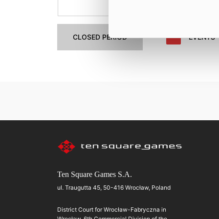
27.
28.
CLOSED PERIOD
EVENTS
Ten Square Games S.A.
ul. Traugutta 45, 50-416 Wrocław, Poland
District Court for Wrocław-Fabryczna in
Wrocław, 6th Commercial Division of the