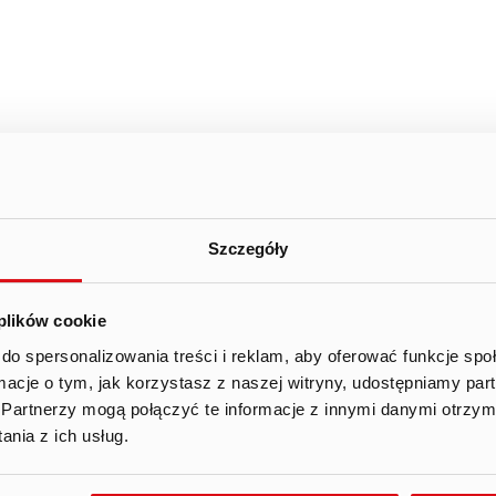
JULY
ed
Thu
Fri
Szczegóły
01.
02.
03
 plików cookie
08.
09.
10
do spersonalizowania treści i reklam, aby oferować funkcje sp
ormacje o tym, jak korzystasz z naszej witryny, udostępniamy p
15.
16.
17
Partnerzy mogą połączyć te informacje z innymi danymi otrzym
nia z ich usług.
22.
23.
24