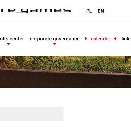
PL
EN
Calendar
.
ults center
corporate governance
calendar
link