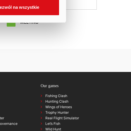
.
ezwól na wszystkie
MEETING
Our games
Fishing Clash
Hunting Clash
Wings of Heroes
Trophy Hunter
ter
Real Flight Simulator
governance
Let’s Fish
Wild Hunt