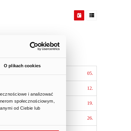
Sat
Sun
O plikach cookies
.
04.
05.
.
11.
12.
ołecznościowe i analizować
artnerom społecznościowym,
.
18.
19.
anymi od Ciebie lub
.
25.
26.