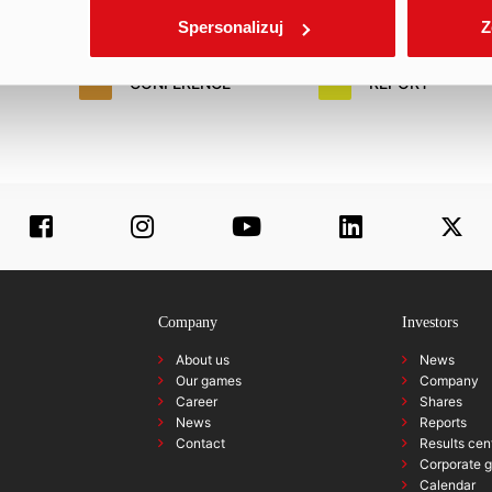
29.
30.
31
Spersonalizuj
Z
CONFERENCE
REPORT
Company
Investors
About us
News
Our games
Company
Career
Shares
News
Reports
Contact
Results cen
Corporate 
Calendar