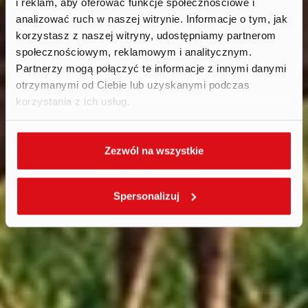
i reklam, aby oferować funkcje społecznościowe i
Aktualności
.
analizować ruch w naszej witrynie. Informacje o tym, jak
2026
korzystasz z naszej witryny, udostępniamy partnerom
społecznościowym, reklamowym i analitycznym.
Partnerzy mogą połączyć te informacje z innymi danymi
otrzymanymi od Ciebie lub uzyskanymi podczas
korzystania z ich usług.
Zezwól na wszystkie
Spersonalizuj