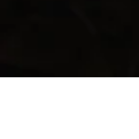
Fishing Clash, gwiazdy i gracze łączą
siły w akcji PlanetPlay „MAKE
GREEN TUESDAY MOVES”
.
22 kwi 24
Autor:
Nina Grabos