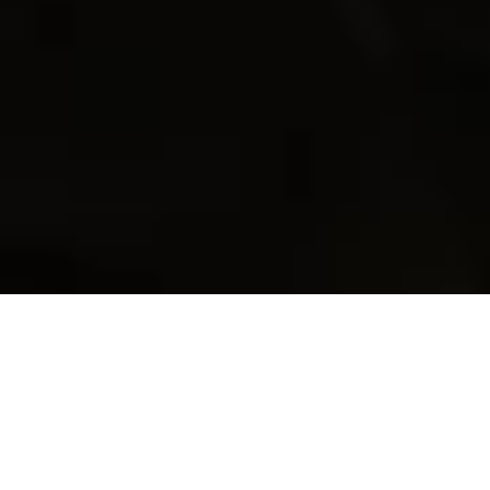
Być developerem czy game
developerem? Oto jest pytanie
.
14 lis 20
Autor:
Ten Square Games