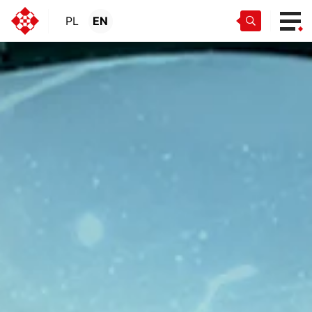
PL
EN