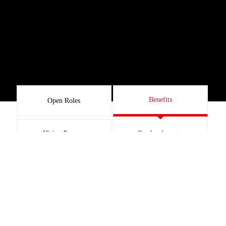
Benefits
Open Roles
Hiring Process
Our headquarter
There are lots of reasons to join us
.
We love the fact we’ve got quite a few aces up our
sleeves. But what really matters is the virtually unlimited