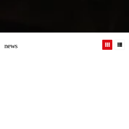
news
FROM
TO
FILTER