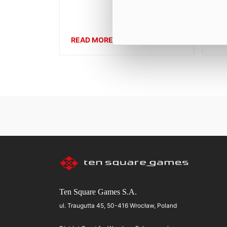
Cry
com
READ MORE
RE
Ten Square Games S.A.
ul. Traugutta 45, 50-416 Wrocław, Poland