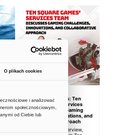
O plikach cookies
18 Jul 23
ve
Behind the Scenes: Ten
ołecznościowe i analizować
Square Games’ Services
artnerom społecznościowym,
Team Discusses Gaming
anymi od Ciebie lub
Challenges, Innovations, and
Collaborative Approach
aming
ing…
In a fascinating interview,