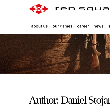
about us
our games
career
news
Author: Daniel Stoj