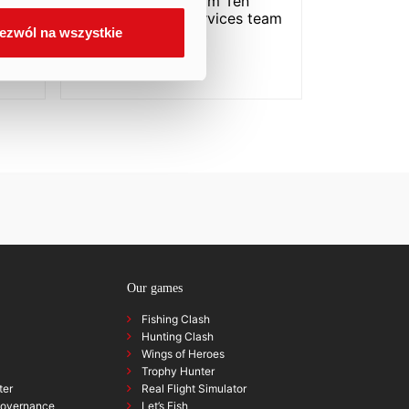
representatives from Ten
Square Games' Services team
ezwól na wszystkie
shed light on the…
READ MORE
Our games
Fishing Clash
Hunting Clash
Wings of Heroes
Trophy Hunter
ter
Real Flight Simulator
governance
Let’s Fish