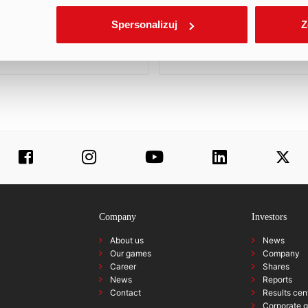
stal Canvas Rookies
petition,…
Spersonalizuj
Z
AD MORE
READ MORE
Company
Investors
About us
News
Our games
Company
Career
Shares
News
Reports
Contact
Results cen
Corporate 