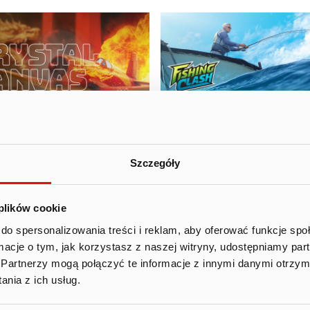
Szczegóły
 plików cookie
g 24
13 Mar 24
second edition of Crystal
Fishing Clash: A Deep Di
do spersonalizowania treści i reklam, aby oferować funkcje sp
as Rookies: “Aerial
into the World’s Leading
ormacje o tym, jak korzystasz z naszej witryny, udostępniamy p
entures” inspires young
Fishing Simulator
Partnerzy mogą połączyć te informacje z innymi danymi otrzym
sts
Fishing Clash has set the
nia z ich usług.
e 2024 marked the end of
standard in the mobile g
second edition of the
world as the leading fish