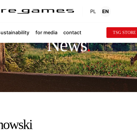
PL
EN
sustainability
for media
contact
TSG STORE
News
.
anowski