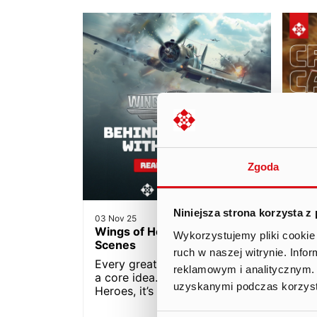
Zgoda
Niniejsza strona korzysta z
03 Nov 25
28 Au
Wings of Heroes: Behind The
The 
Wykorzystujemy pliki cookie 
Scenes
Canv
ruch w naszej witrynie. Inf
Adv
Every great game starts with
reklamowym i analitycznym. 
arti
a core idea. For Wings of
uzyskanymi podczas korzysta
Heroes, it’s the thrill…
Jun
the 