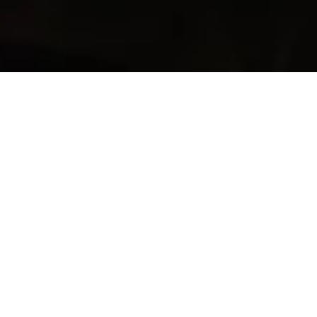
2022 Eco League – Sustainable habits
and planting trees
.
04 Jul 22
Author:
Ten Square Games
3 minutes
UNESCO’s 2020
The World in 2030
survey
found
that 67% of the 15,000 people surveyed believed
that climate change is the top concern our world is
facing over the next 10 years. We believe that to
be true, which is why we’re committed to