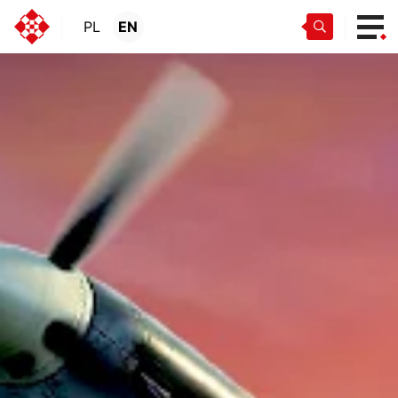
PL
EN