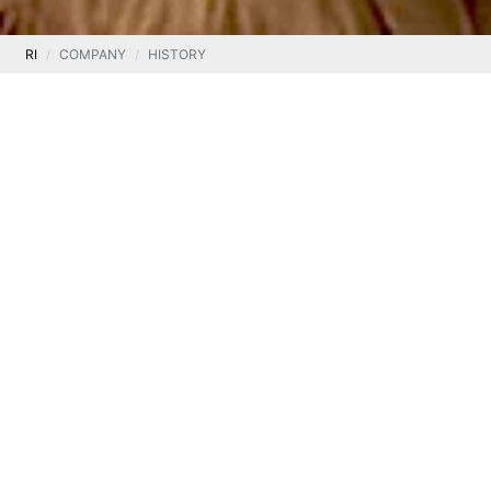
RI
COMPANY
HISTORY
Ten Square Games team was founded by Maciej
Popowicz and Arkadiusz Pernal, creators of a successful
nationwide social media portal – Nasza Klasa (nk.pl).
Thanks to numerous years of experience in running a
social media site, the company’s founders have gained
competence in IT management and noticed the potential
of F2P games. Based on the conclusions from
observation of user behavior on the portal, in the first
years of operation they decided to focus mainly on
games played via social media. Starting in 2015, the
company focused on creating and developing mobile
games exclusively.
OUR ROAD MAP
.