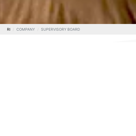
RI
COMPANY
SUPERVISORY BOARD
Rafał
Olesiński
CHAIRMAN OF THE SUPERVISORY BOARD
Rafał Olesiński has extensive consulting experience,
which he gained while working for Rodl&Partner and