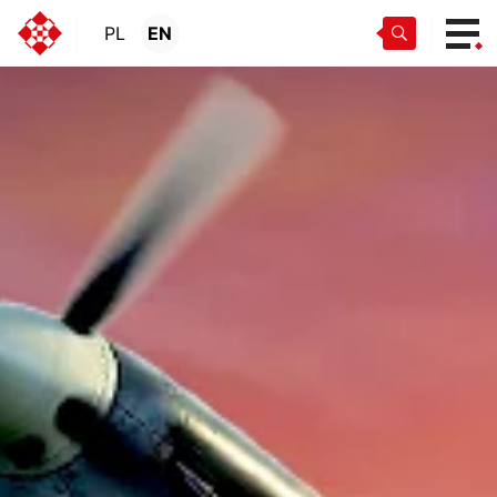
PL
EN