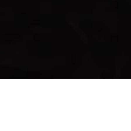
Wings of Heroes climbs to new heights
with latest game-changing update
.
26 Apr 24
Author:
Nina Grabos