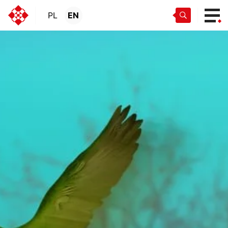
PL
EN