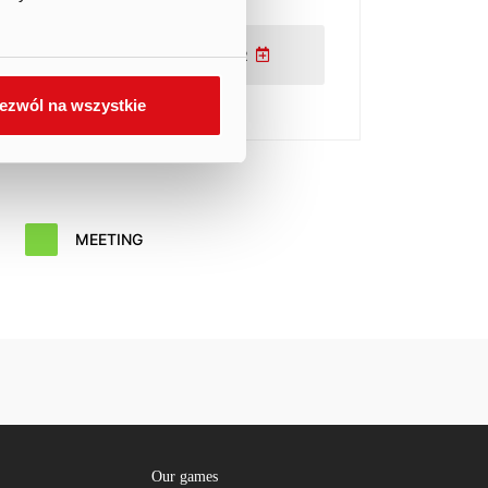
ADD TO CALENDAR
ezwól na wszystkie
MEETING
Our games