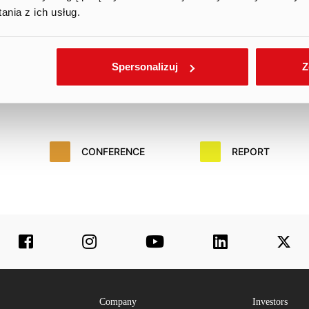
nia z ich usług.
me Days Conference (online)
Spersonalizuj
Z
CONFERENCE
REPORT
Company
Investors