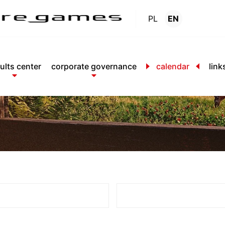
PL
EN
Calendar
.
ults center
corporate governance
calendar
link