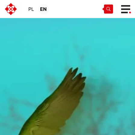
PL
EN