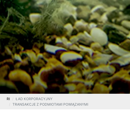
RI
ŁAD KORPORACYJNY
TRANSAKCJE Z PODMIOTAMI POWIĄZANYMI
Na tej stronie znajdą się szczegóły dotyczące
istotnych (wartość powyżej 5% sumy aktywów)