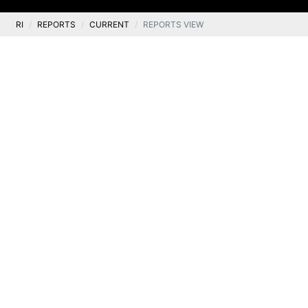
RI
REPORTS
CURRENT
REPORTS VIEW
Current
Current report 04/2021
.
13 January 2021
Notification from two large shareholders of the
Company regarding the completion of the
accelerated book-building process and the
outcome of such process
Legal basis: Article 17(1) of the MAR – Inside
information