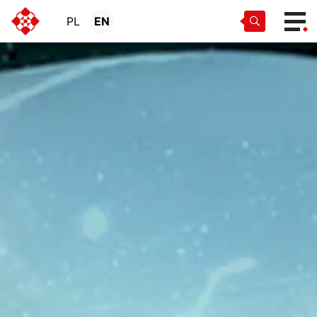
PL
EN