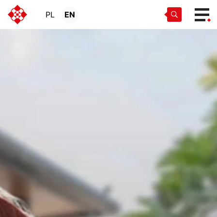
PL
EN