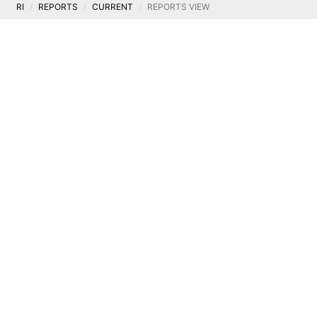
RI
REPORTS
CURRENT
REPORTS VIEW
Current
CURRENT REPORT 44/2020
.
29 June 2020
Notification of transactions in the Company’s
shares
Legal basis:
Article 19(3) MAR – information on
transactions performed by persons performing
managerial duties.
Content of the report:
Management Board of Ten Square Games S.A.