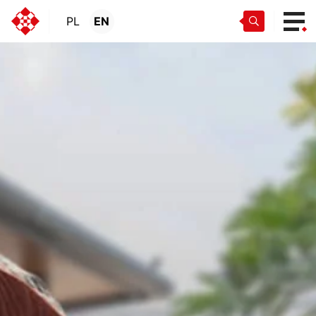
PL
EN