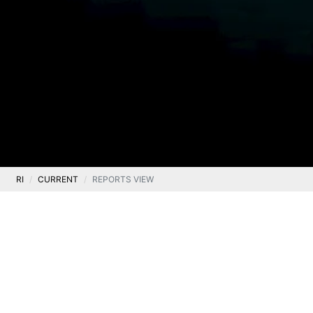
RI
CURRENT
REPORTS VIEW
Current
Current report no. 29/2023
.
18 December 2023