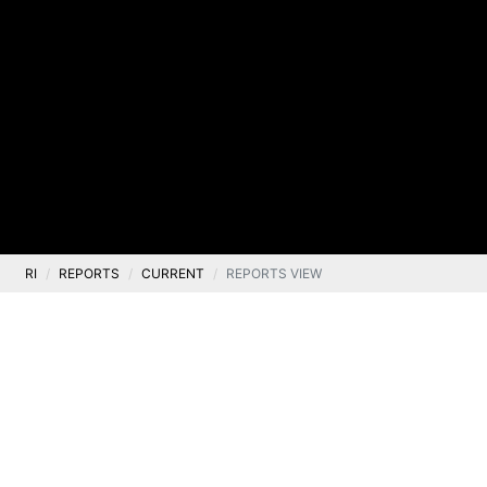
RI
REPORTS
CURRENT
REPORTS VIEW
Current
Current report No. 3/2022
.
19 January 2022