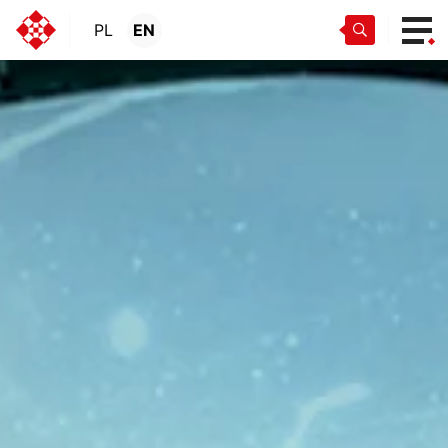
PL
EN