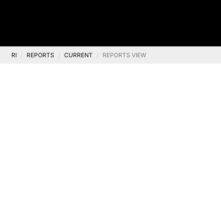
RI
REPORTS
CURRENT
REPORTS VIEW
Current
Current report No. 31/2021
.
11 October 2021
The Management Board of Ten Square Games S.A.
(the “Company”) announces that on 11 October
2021 the Supervisory Board of the Company
adopted a resolution on the appointment of Ms
Magdalena Jurewicz to serve as a Member of the
Management Board of the Company during the