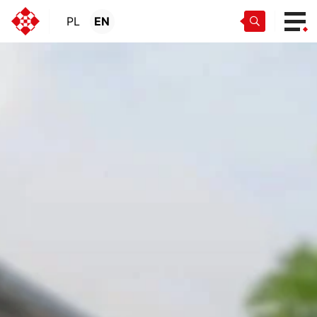
PL
EN