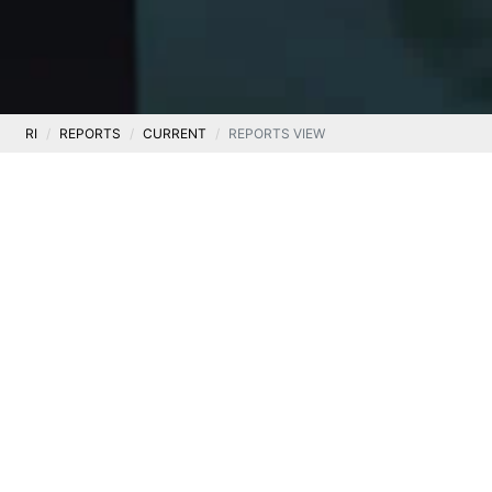
RI
REPORTS
CURRENT
REPORTS VIEW
Current
Current report No. 8/2022
.
24 January 2022
The Management Board of Ten Square Games S.A.,
with its registered office in Wrocław (the
“Company” or the “Issuer”), in reference to the
information provided in Current Report No.
5/2022 of 20 January 2022, announces that as a