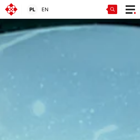
PL
EN