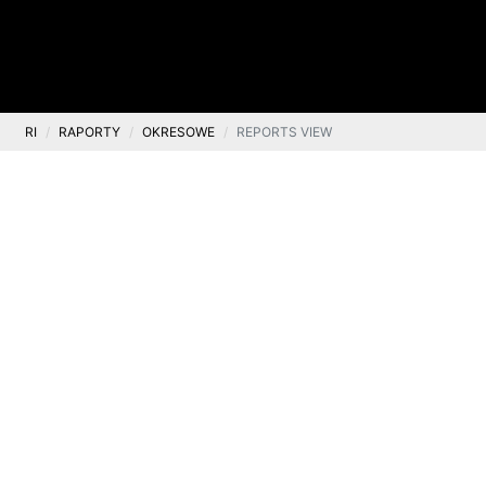
RI
RAPORTY
OKRESOWE
REPORTS VIEW
Okresowe
Skonsolidowany Raport Kwartalny
Q1 2018
.
2018-06-07
GRUPY KAPITAŁOWEJ TEN SQUARE GAMES S.A.
ZA I KWARTAŁ 2018 ROKU
Facebook
Twitter
Gmail