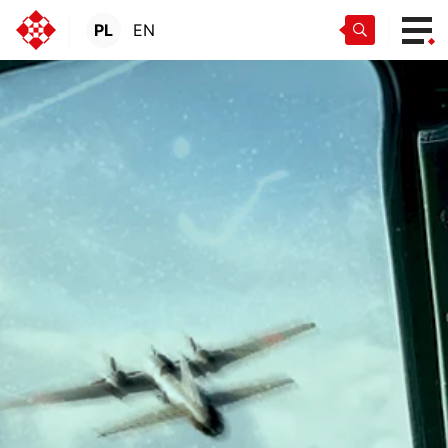
PL
EN