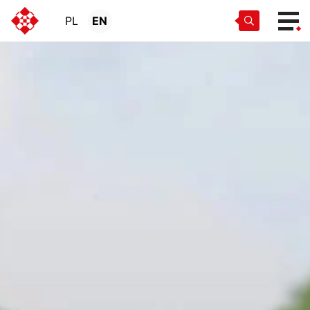
PL
EN