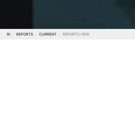
RI
REPORTS
CURRENT
REPORTS VIEW
Current
CURRENT RAPORT 28/2019
.
26 September 2019
Information on receipt by the Company of an
individual interpretation of tax law regulations
concerning corporate income tax
Legal basis:
Article 17(1) MAR – Confidential