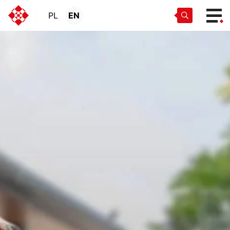
PL
EN