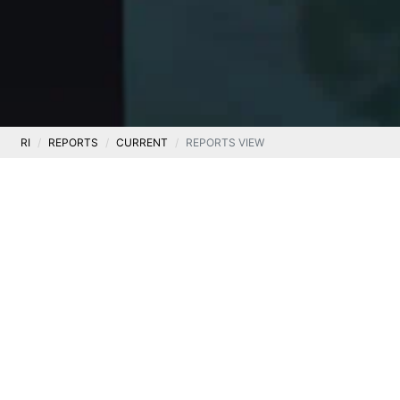
RI
REPORTS
CURRENT
REPORTS VIEW
Current
Current report 02/2021
.
5 January 2021
Information on quarterly sales revenue – Q4 2020
Legal basis:
Article 17(1) MAR – confidential