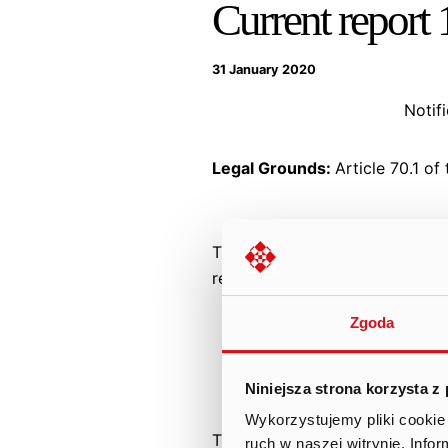
Current report
31 January 2020
Notif
Legal Grounds:
Article 70.1 of
The Management Board of Ten 
received notifications concern
Maciej Popowicz;
Zgoda
Arkadiusz Pernal; and
Arkadiusz Pernal, on beh
Niniejsza strona korzysta z
about which the Company 
Wykorzystujemy pliki cookie 
The content of the notificatio
ruch w naszej witrynie. Inf