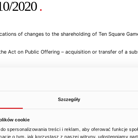
 10/2020
.
ications of changes to the shareholding of Ten Square Gam
 the Act on Public Offering – acquisition or transfer of a sub
Square Games S.A. (the “
Company
”) informs that today 
ing the changes in the ownership of shares in the Company
Szczegóły
alf of parties to the Company’s shareholders agreement co
 plików cookie
informed in current report No. 30/2019.
do spersonalizowania treści i reklam, aby oferować funkcje sp
ns is provided by the Company in the attachments.
ormacje o tym, jak korzystasz z naszej witryny, udostępniamy p