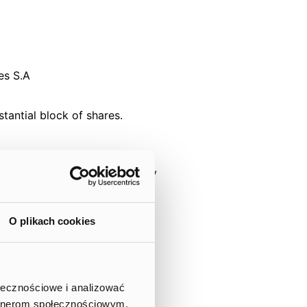
es S.A
stantial block of shares.
(31 January 2020) the Company
 submitted by:
O plikach cookies
ncluded on 21 October 2019,
ołecznościowe i analizować
artnerom społecznościowym,