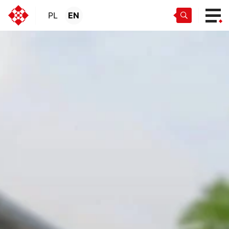
PL
EN