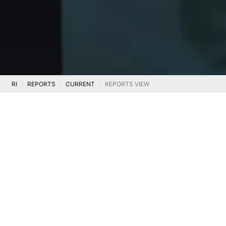
RI
REPORTS
CURRENT
REPORTS VIEW
Current
CURRENT REPORT 23/2018
.
3 April 2019
This report was not published in English
Zwołanie Nadzwyczajnego Walnego Zgromadzenia