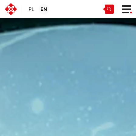
PL
EN