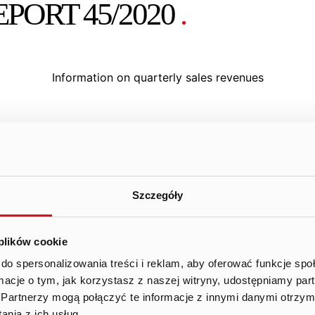
PORT 45/2020
.
Information on quarterly sales revenues
information
Szczegóły
sparent and effective information policy, the Management 
consolidated sales revenues, excluding deferred revenue, 
 plików cookie
uarter of 2020 amounted to PLN 169,5 million compared to 
ferred revenue).
do spersonalizowania treści i reklam, aby oferować funkcje sp
ormacje o tym, jak korzystasz z naszej witryny, udostępniamy p
N 157,2 million was generated by Fishing Clash, which acc
Partnerzy mogą połączyć te informacje z innymi danymi otrzym
nia z ich usług.