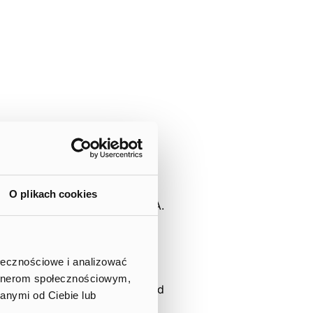
O plikach cookies
Board of Ten Square Games S.A.
of the Ten Square Games
PLN 94,9 million in the
ołecznościowe i analizować
artnerom społecznościowym,
ounted for 93% of consolidated
anymi od Ciebie lub