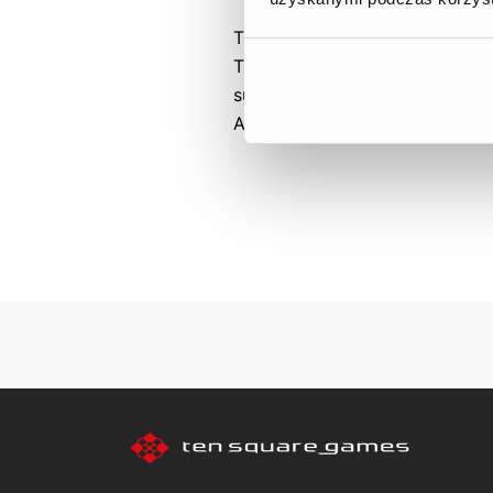
The Management Board also anno
The final information on sales 
submitted by the Company will 
August 24th 2020.