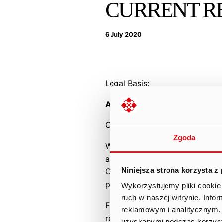
CURRENT RE
6 July 2020
Legal Basis:
Art. 17(1) MAR – confidential 
Content of the report:
Zgoda
With a view to ensuring a tran
announces that the estimated 
Niniejsza strona korzysta z
Capital Group, in the second q
previous quarter (excluding de
Wykorzystujemy pliki cookie 
ruch w naszej witrynie. Inf
From the estimated revenue PL
reklamowym i analitycznym. 
revenue.
uzyskanymi podczas korzysta