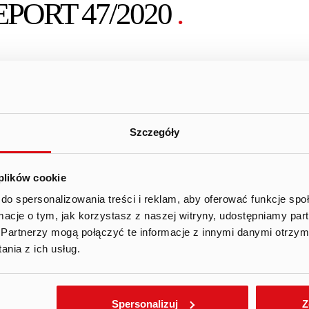
PORT 47/2020
.
ons of the change in the ownership of shares in Ten Square
e Act on Public Offerings– acquisition or disposal of a signi
Szczegóły
re Games S.A. (“Company”) informs that today (July 10, 
 plików cookie
rnal on behalf of the members of the shareholders’ agreeme
do spersonalizowania treści i reklam, aby oferować funkcje sp
uare Games S.A.
ormacje o tym, jak korzystasz z naszej witryny, udostępniamy p
Partnerzy mogą połączyć te informacje z innymi danymi otrzym
n shall be provided by the Company in an appendix.
nia z ich usług.
u_posiadania_aneks_do_porozumienia.pdf
Spersonalizuj
Z