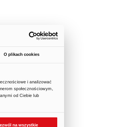
 Games S.A.
ficant block of shares
O plikach cookies
2020) the Company received a
nt about the change in the
ołecznościowe i analizować
artnerom społecznościowym,
anymi od Ciebie lub
ezwól na wszystkie