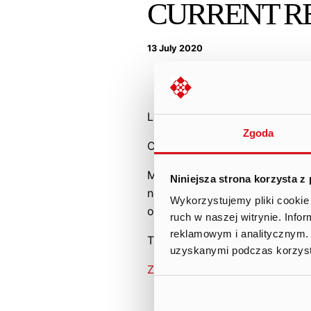
CURRENT RE
13 July 2020
Notificati
Legal Basis: Article 70(1) of th
Zgoda
Content of the report:
Management Board of Ten Squa
Niniejsza strona korzysta z
notification from Arkadiusz Pe
Wykorzystujemy pliki cookie 
ownership of shares in Ten Sq
ruch w naszej witrynie. Inf
reklamowym i analitycznym. 
The content of the notificatio
uzyskanymi podczas korzysta
Zawiadomienie_o_zmianie_stan