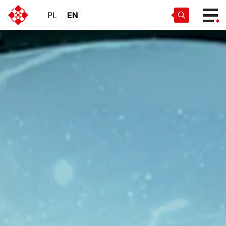
PL
EN