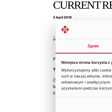
CURRENT RE
3 April 2019
Zgoda
Podstawa prawna:
Art. 70 pkt 
Niniejsza strona korzysta z
Treść raportu:
Wykorzystujemy pliki cookie 
ruch w naszej witrynie. Inf
Zarząd Ten Square Games S.A. 
reklamowym i analitycznym. 
Macieja Popowicza sporządzone
uzyskanymi podczas korzysta
instrumentów finansowych do 