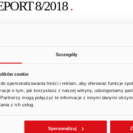
PORT 8/2018
.
This report was not published in English
Szczegóły
Ujawnienie stanu posiadania
1 Ustawy o ofercie – nabycie lub zbycie znacznego pakietu
 plików cookie
do spersonalizowania treści i reklam, aby oferować funkcje sp
ormacje o tym, jak korzystasz z naszej witryny, udostępniamy p
_”Spółka”_ informuje, że w dniu dzisiejszym wpłynęło do 
Partnerzy mogą połączyć te informacje z innymi danymi otrzym
 na podstawie art. 70 pkt 1 Ustawy o ofercie publicznej
nia z ich usług.
zorganizowanego systemu obrotu oraz o spółkach publicz
Facebook
Twitter
Gmail
Spersonalizuj
Z