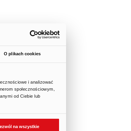
O plikach cookies
 akcji
ołecznościowe i analizować
artnerom społecznościowym,
Spółki zawiadomienie od
anymi od Ciebie lub
 i warunkach wprowadzania
nych.
ezwól na wszystkie