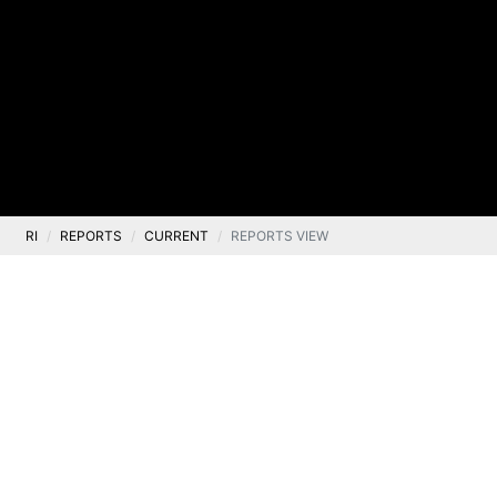
RI
REPORTS
CURRENT
REPORTS VIEW
Current
Current report no. 14/2026
.
25 May 2026
Legal basis: Article 17(1) of MAR – confidential
information