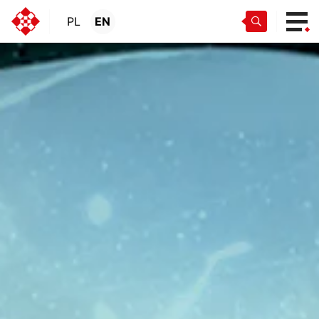
PL
EN