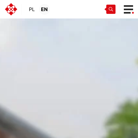
PL
EN