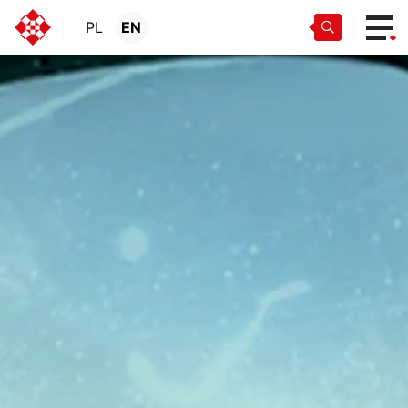
PL
EN