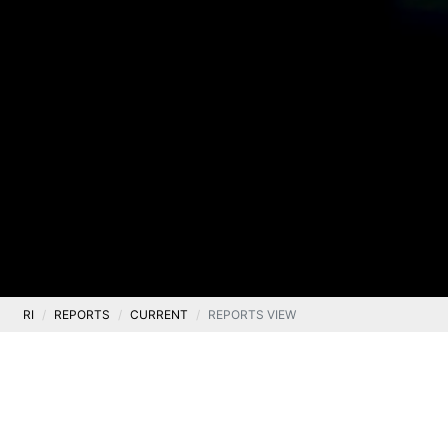
RI
REPORTS
CURRENT
REPORTS VIEW
Current
Current report no. 3/2025
.