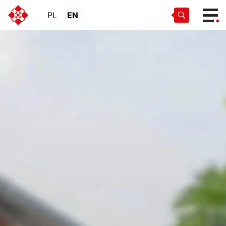
PL
EN