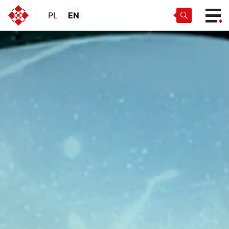
PL
EN