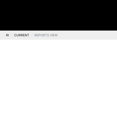
RI
CURRENT
REPORTS VIEW
Current
Current report no. 8/2025
.
7 April 2025
The Management Board of Ten Square Games S.A.
with its registered office in Wrocław (the
“Company”), with reference to the information
provided in current report no. 4/2025 dated 24
March 2025, hereby informs that on 7 April 2025