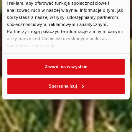
i reklam, aby oferować funkcje społecznościowe i
News
.
analizować ruch w naszej witrynie. Informacje o tym, jak
2023
korzystasz z naszej witryny, udostępniamy partnerom
społecznościowym, reklamowym i analitycznym.
Partnerzy mogą połączyć te informacje z innymi danymi
otrzymanymi od Ciebie lub uzyskanymi podczas
korzystania z ich usług.
Zezwól na wszystkie
Spersonalizuj