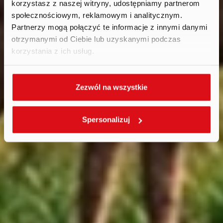
2025
korzystasz z naszej witryny, udostępniamy partnerom
społecznościowym, reklamowym i analitycznym.
Partnerzy mogą połączyć te informacje z innymi danymi
otrzymanymi od Ciebie lub uzyskanymi podczas
korzystania z ich usług.
Zezwól na wszystkie
Spersonalizuj