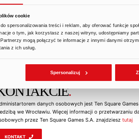
 plików cookie
do spersonalizowania treści i reklam, aby oferować funkcje sp
ormacje o tym, jak korzystasz z naszej witryny, udostępniamy p
Partnerzy mogą połączyć te informacje z innymi danymi otrzym
nia z ich usług.
POZOSTAŃMY W
Spersonalizuj
Z
KONTAKCIE
.
dministartorem danych osobowych jest Ten Square Games 
iedzibą we Wrocławiu. Więcej informacji o przetwarzaniu d
sobowych przez Ten Square Games S.A. znajdziesz
tutaj
KONTAKT