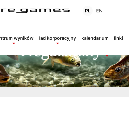
PL
EN
polityki
ntrum wyników
ład korporacyjny
kalendarium
linki
i regulaminy
.