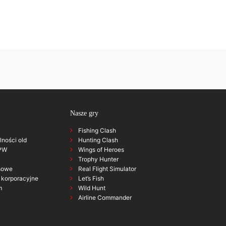
Nasze gry
Fishing Clash
alności old
Hunting Clash
GPW
Wings of Heroes
Trophy Hunter
sowe
Real Flight Simulator
korporacyjne
Let’s Fish
m
Wild Hunt
Airline Commander