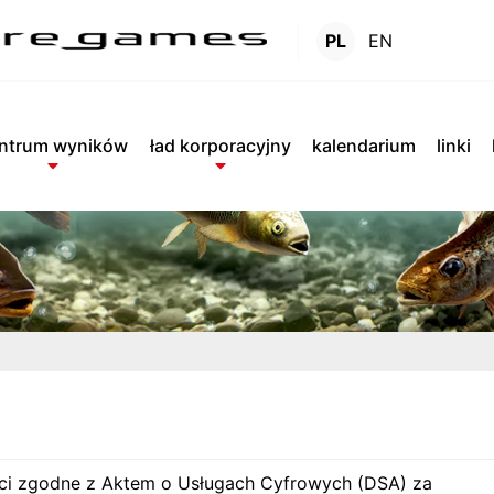
PL
EN
sprawozdania DSA
.
ntrum wyników
ład korporacyjny
kalendarium
linki
ści zgodne z Aktem o Usługach Cyfrowych (DSA) za