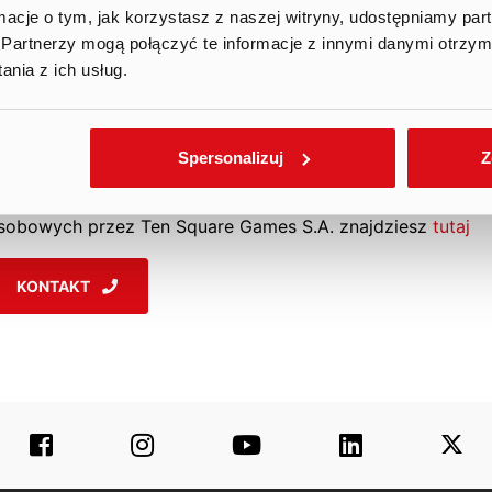
ormacje o tym, jak korzystasz z naszej witryny, udostępniamy p
Partnerzy mogą połączyć te informacje z innymi danymi otrzym
POZOSTAŃMY W
nia z ich usług.
KONTAKCIE
.
Spersonalizuj
Z
dministartorem danych osobowych jest Ten Square Games 
iedzibą we Wrocławiu. Więcej informacji o przetwarzaniu d
sobowych przez Ten Square Games S.A. znajdziesz
tutaj
KONTAKT