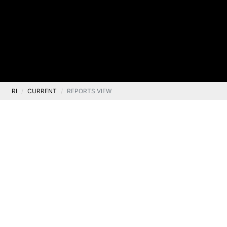
RI
CURRENT
REPORTS VIEW
Current
Current report no. 15/2024
.
24 April 2024
The Management Board of Ten Square Games S.A.,
headquartered in Wrocław, Poland (hereinafter the
“Company”), with reference to the information