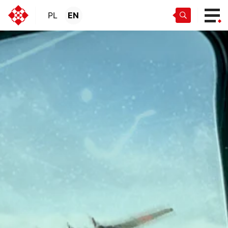
PL
EN