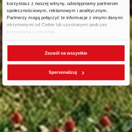
2026
korzystasz z naszej witryny, udostępniamy partnerom
społecznościowym, reklamowym i analitycznym.
Partnerzy mogą połączyć te informacje z innymi danymi
otrzymanymi od Ciebie lub uzyskanymi podczas
korzystania z ich usług.
Zezwól na wszystkie
Spersonalizuj