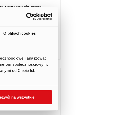
tanu stosowania przez
ch w Zbiorze Dobre
wanych na GPW 2021 w
O plikach cookies
ołecznościowe i analizować
artnerom społecznościowym,
anymi od Ciebie lub
łka Akcyjna Raport
ezwól na wszystkie
osowania Dobrych Praktyk