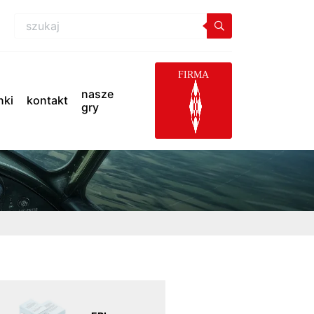
FIRMA
nasze
inki
kontakt
gry