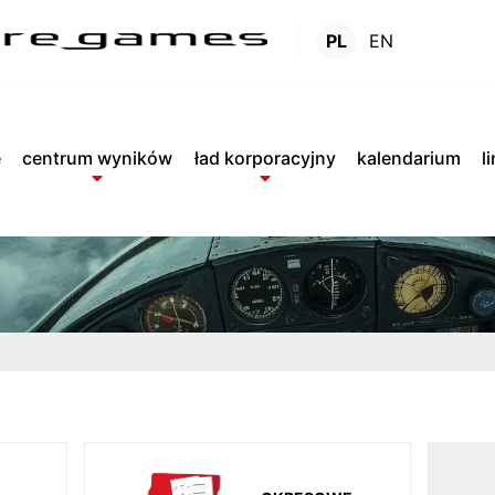
PL
EN
Raporty
.
e
centrum wyników
ład korporacyjny
kalendarium
l