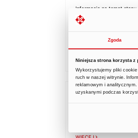
Informacja na temat stanu
spółkę zasad zawartych w
Praktyki Spółek Notowan
2024 r.
WIĘCEJ
Zgoda
POBIERZ PDF
Niniejsza strona korzysta z
Wykorzystujemy pliki cookie 
ruch w naszej witrynie. Inf
reklamowym i analitycznym. 
uzyskanymi podczas korzysta
30 lipca 2021 01:48
EBI 1/2021
Informacja na temat stanu
spółkę zasad zawartych w
Praktyki Spółek Notowan
WIĘCEJ