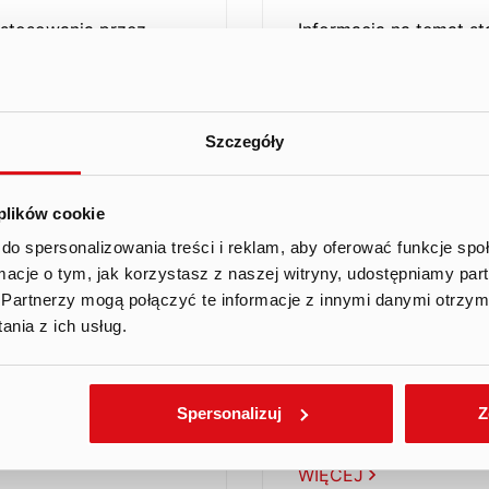
 stosowania przez
Informacja na temat s
 Zbiorze Dobre
spółkę zasad zawarty
ych na GPW 2021 w
Praktyki Spółek Noto
2023 r.
Szczegóły
POBIERZ PDF
 plików cookie
do spersonalizowania treści i reklam, aby oferować funkcje sp
ormacje o tym, jak korzystasz z naszej witryny, udostępniamy p
Partnerzy mogą połączyć te informacje z innymi danymi otrzym
nia z ich usług.
21 maja 2020 09:02
EBI 1/2020
 stosowania przez
Ten Square Games Spó
Spersonalizuj
Z
 Zbiorze Dobre
dotyczący zakresu st
ych na GPW 2021
WIĘCEJ